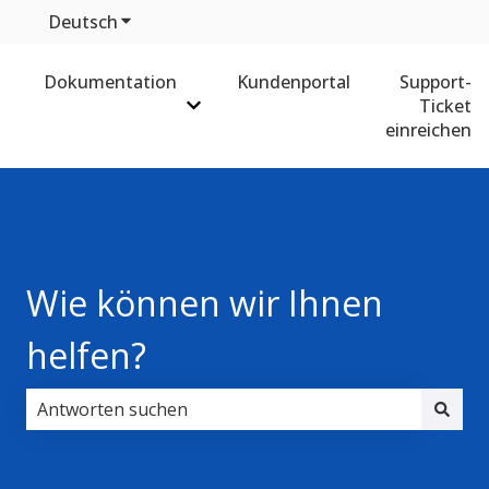
Deutsch
Untermenü für Übersetzungen anzeigen
Dokumentation
Kundenportal
Support-
Ticket
Untermenü für Dokumentation anz
einreichen
Wie können wir Ihnen
helfen?
Es gibt keine Vorschläge, da das Suchfeld leer ist.