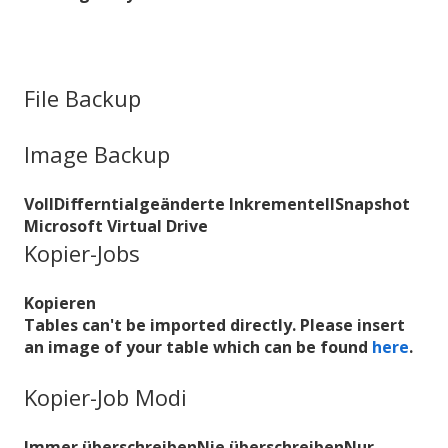
File Backup
Image Backup
Voll
Differntialgeänderte
Inkrementell
Snapshot
Microsoft Virtual Drive
Kopier-Jobs
Kopieren
Tables can't be imported directly. Please insert
an image of your table which can be found
here
.
Kopier-Job Modi
Immer überschreiben
Nie überschreiben
Nur