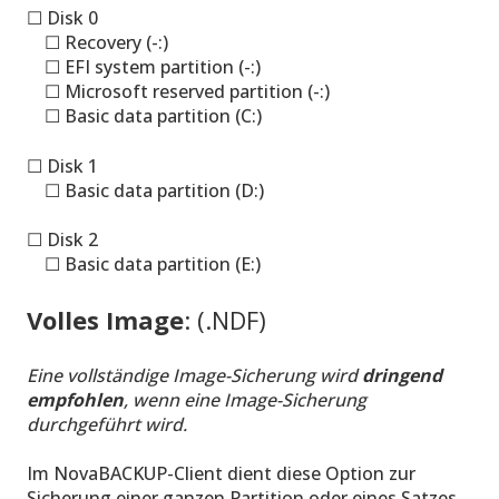
☐ Disk 0
☐ Recovery (-:)
☐ EFI system partition (-:)
☐ Microsoft reserved partition (-:)
☐ Basic data partition (C:)
☐ Disk 1
☐ Basic data partition (D:)
☐ Disk 2
☐ Basic data partition (E:)
Volles Image
: (.NDF)
Eine vollständige Image-Sicherung wird
dringend
empfohlen
, wenn eine Image-Sicherung
durchgeführt wird.
Im NovaBACKUP-Client dient diese Option zur
Sicherung einer ganzen Partition oder eines Satzes