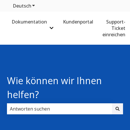
Deutsch
Untermenü für Übersetzungen anzeigen
Dokumentation
Kundenportal
Support-
Ticket
Untermenü für Dokumentation anz
einreichen
Wie können wir Ihnen
helfen?
Es gibt keine Vorschläge, da das Suchfeld leer ist.