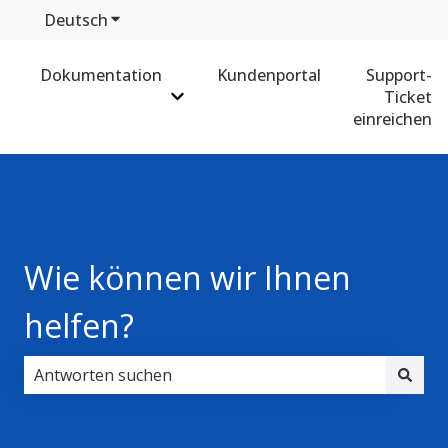
Deutsch
Untermenü für Übersetzungen anzeigen
Dokumentation
Kundenportal
Support-
Ticket
Untermenü für Dokumentation anz
einreichen
Wie können wir Ihnen
helfen?
Es gibt keine Vorschläge, da das Suchfeld leer ist.