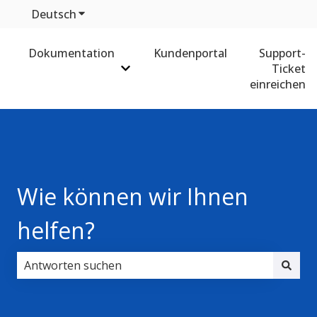
Deutsch
Untermenü für Übersetzungen anzeigen
Dokumentation
Kundenportal
Support-
Ticket
Untermenü für Dokumentation anz
einreichen
Wie können wir Ihnen
helfen?
Es gibt keine Vorschläge, da das Suchfeld leer ist.