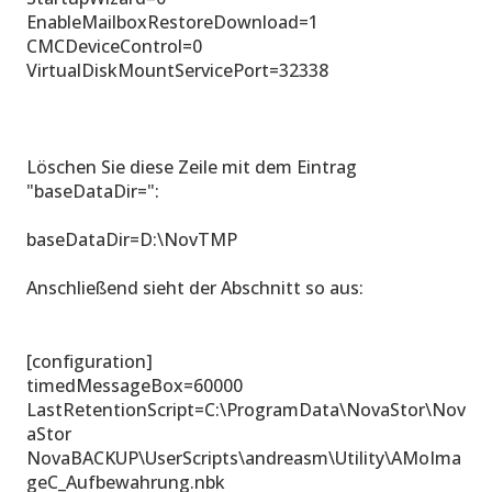
EnableMailboxRestoreDownload=1
CMCDeviceControl=0
VirtualDiskMountServicePort=32338
Löschen Sie diese Zeile mit dem Eintrag
"baseDataDir=":
baseDataDir=D:\NovTMP
Anschließend sieht der Abschnitt so aus:
[configuration]
timedMessageBox=60000
LastRetentionScript=C:\ProgramData\NovaStor\Nov
aStor
NovaBACKUP\UserScripts\andreasm\Utility\AMoIma
geC_Aufbewahrung.nbk