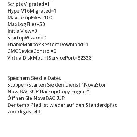
ScriptsMigrated=1
HyperV16Migrated=1
MaxTempFiles=100
MaxLogFiles=50
InitialView=0
StartupWizard=0
EnableMailboxRestoreDownload=1
CMCDeviceControl=0
VirtualDiskMountServicePort=32338
Speichern Sie die Datei.
Stoppen/Starten Sie den Dienst "NovaStor
NovaBACKUP Backup/Copy Engine".
Öffnen Sie NovaBACKUP.
Der temp Pfad ist wieder auf den Standardpfad
zurückgestellt.