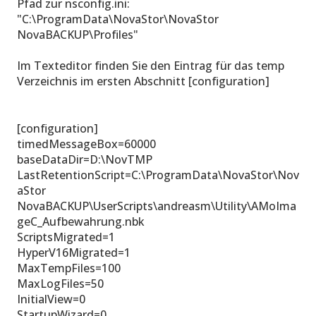
Pfad zur nsconfig.ini:
"C:\ProgramData\NovaStor\NovaStor
NovaBACKUP\Profiles"
Im Texteditor finden Sie den Eintrag für das temp
Verzeichnis im ersten Abschnitt [configuration]
[configuration]
timedMessageBox=60000
baseDataDir=D:\NovTMP
LastRetentionScript=C:\ProgramData\NovaStor\Nov
aStor
NovaBACKUP\UserScripts\andreasm\Utility\AMoIma
geC_Aufbewahrung.nbk
ScriptsMigrated=1
HyperV16Migrated=1
MaxTempFiles=100
MaxLogFiles=50
InitialView=0
StartupWizard=0