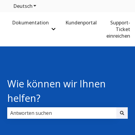
Deutsch
Untermenü für Übersetzungen anzeigen
Dokumentation
Kundenportal
Support-
Ticket
Untermenü für Dokumentation anz
einreichen
Wie können wir Ihnen
helfen?
Es gibt keine Vorschläge, da das Suchfeld leer ist.