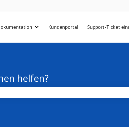
okumentation
Kundenportal
Support-Ticket ein
Untermenü für Dokumentation anzeigen
nen helfen?
chfeld leer ist.