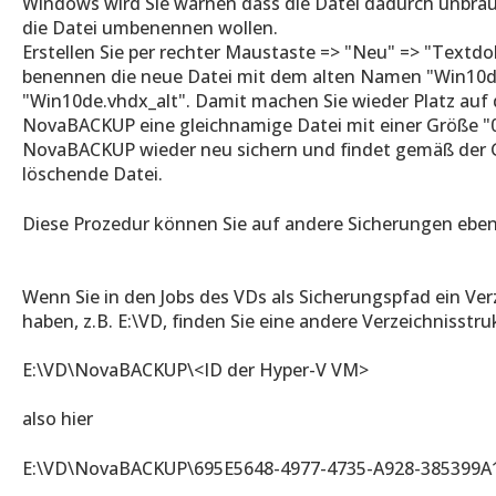
Windows wird Sie warnen dass die Datei dadurch unbrauc
die Datei umbenennen wollen.
Erstellen Sie per rechter Maustaste => "Neu" => "Textd
benennen die neue Datei mit dem alten Namen "Win10de
"Win10de.vhdx_alt". Damit machen Sie wieder Platz auf 
NovaBACKUP eine gleichnamige Datei mit einer Größe "
NovaBACKUP wieder neu sichern und findet gemäß der G
löschende Datei.
Diese Prozedur können Sie auf andere Sicherungen ebe
Wenn Sie in den Jobs des VDs als Sicherungspfad ein Ver
haben, z.B. E:\VD, finden Sie eine andere Verzeichnisstru
E:\VD\NovaBACKUP\<ID der Hyper-V VM>
also hier
E:\VD\NovaBACKUP\695E5648-4977-4735-A928-385399A