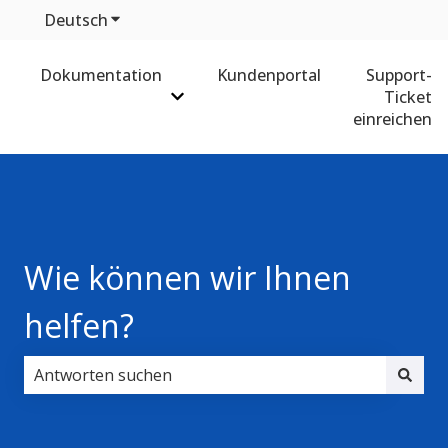
Deutsch
Untermenü für Übersetzungen anzeigen
Dokumentation
Kundenportal
Support-
Ticket
Untermenü für Dokumentation anz
einreichen
Wie können wir Ihnen
helfen?
Es gibt keine Vorschläge, da das Suchfeld leer ist.