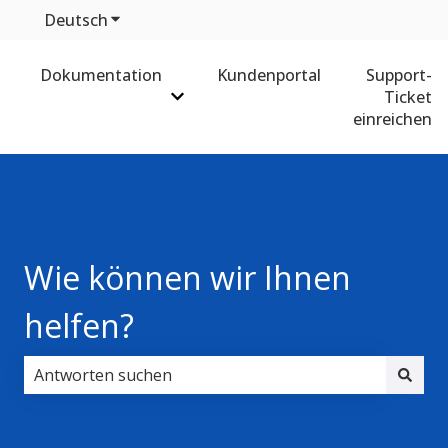
Deutsch
Untermenü für Übersetzungen anzeigen
Dokumentation
Kundenportal
Support-
Ticket
Untermenü für Dokumentation anz
einreichen
Wie können wir Ihnen
helfen?
Es gibt keine Vorschläge, da das Suchfeld leer ist.