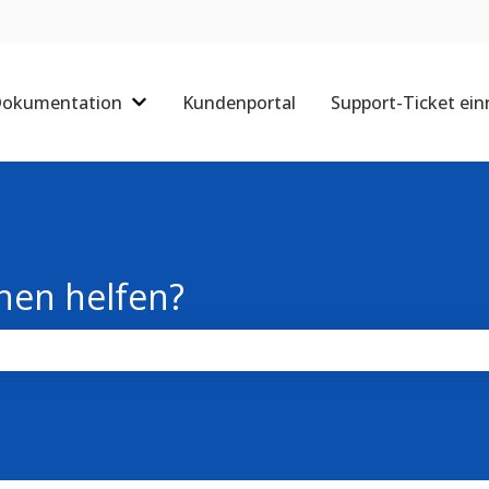
okumentation
Kundenportal
Support-Ticket ein
Untermenü für Dokumentation anzeigen
nen helfen?
chfeld leer ist.