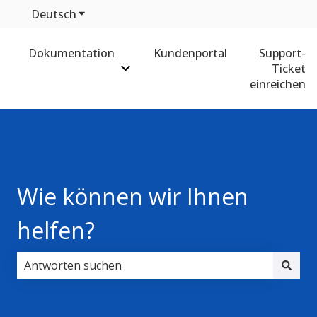
Deutsch
Untermenü für Übersetzungen anzeigen
Dokumentation
Kundenportal
Support-
Ticket
Untermenü für Dokumentation anz
einreichen
Wie können wir Ihnen
helfen?
Es gibt keine Vorschläge, da das Suchfeld leer ist.