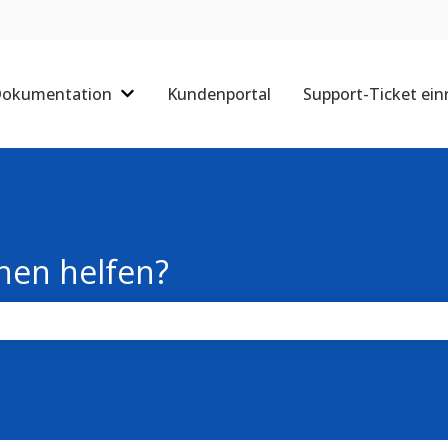
okumentation
Kundenportal
Support-Ticket ein
Untermenü für Dokumentation anzeigen
nen helfen?
chfeld leer ist.