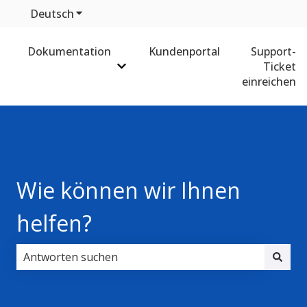
Deutsch
Untermenü für Übersetzungen anzeigen
Dokumentation
Kundenportal
Support-
Ticket
Untermenü für Dokumentation anz
einreichen
Wie können wir Ihnen
helfen?
Es gibt keine Vorschläge, da das Suchfeld leer ist.