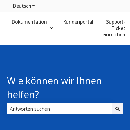
Deutsch
Untermenü für Übersetzungen anzeigen
Dokumentation
Kundenportal
Support-
Ticket
Untermenü für Dokumentation anz
einreichen
Wie können wir Ihnen
helfen?
Es gibt keine Vorschläge, da das Suchfeld leer ist.